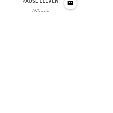
PAUSE ELEVEN
ACCUEIL
BOUTIQUE
A PROPOS
REVUE DE PRESSE
CONTACT
NEWSLETTER
Rejoindre l'équipe