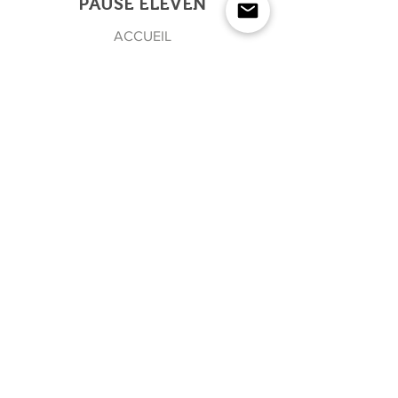
PAUSE ELEVEN
ACCUEIL
BOUTIQUE
A PROPOS
REVUE DE PRESSE
CONTACT
NEWSLETTER
Rejoindre l'équipe