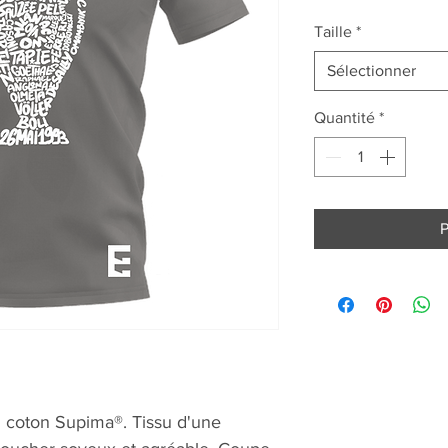
Taille
*
Sélectionner
Quantité
*
P
n coton Supima®. Tissu d'une