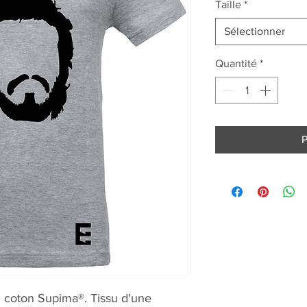
Taille
*
Sélectionner
Quantité
*
P
n coton Supima®. Tissu d'une