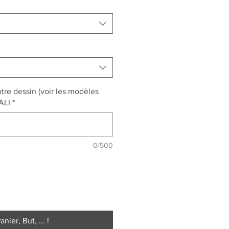
tre dessin (voir les modèles
 ALI
*
0/500
anier, But, ... !