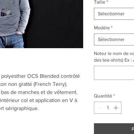
Taille
*
Sélectionner
Modèle
*
Sélectionner
Notez le nom de vo
des tee-shirts) Ex :
 polyesther OCS Blended contrôlé
ton non gratté (French Terry).
 bas de manches et de vêtement.
Quantité
*
térieur col et application en V à
rt sérigraphique.
P