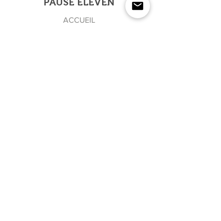
PAUSE ELEVEN
ACCUEIL
BOUTIQUE
A PROPOS
REVUE DE PRESSE
CONTACT
NEWSLETTER
Rejoindre l'équipe