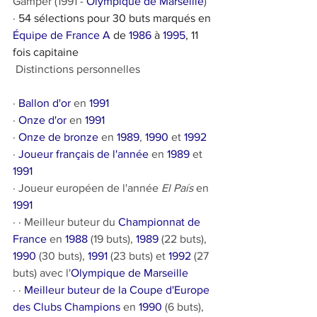
Gamper (1991 - 
Olympique de Marseille
)
· 
54 sélections pour 30 buts marqués en 
Équipe de France A
 de 
1986
 à 
1995
, 11 
fois capitaine
 Distinctions personnelles 
· 
Ballon d'or
 en 
1991
· 
Onze d'or
 en 
1991
· 
Onze de bronze
 en 
1989
, 
1990
 et 
1992
· 
Joueur français de l'année
 en 
1989
 et 
1991
· Joueur européen de l'année 
El País
 en 
1991
· · Meilleur buteur du 
Championnat de 
France
 en 
1988
 (19 buts), 
1989
 (22 buts), 
1990
 (30 buts), 
1991
 (23 buts) et 
1992
 (27 
buts) avec l'
Olympique de Marseille
· · 
Meilleur buteur de la Coupe d'Europe 
des Clubs Champions
 en 
1990
 (6 buts), 