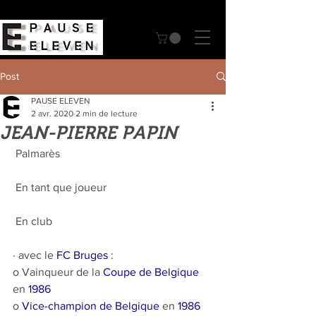
Post
PAUSE ELEVEN
2 avr. 2020
2 min de lecture
JEAN-PIERRE PAPIN
 Palmarès 
 En tant que joueur 
 En club 
· avec le 
FC Bruges
 :
o Vainqueur de la 
Coupe de Belgique
en 
1986
o 
Vice-champion de Belgique
 en 
1986